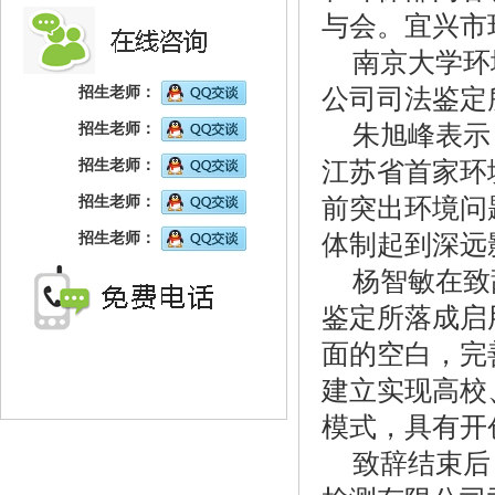
与会。宜兴市
南京大学环
公司司法鉴定
招生老师：
朱旭峰表示
招生老师：
江苏省首家环
招生老师：
前突出环境问
招生老师：
体制起到深远
招生老师：
杨智敏在致
鉴定所落成启
面的空白，完
建立实现高校
模式，具有开
致辞结束后