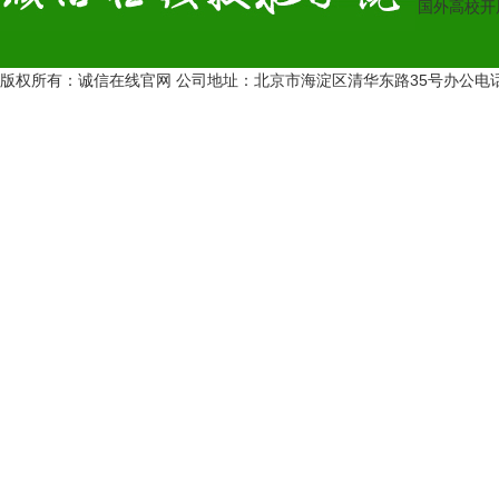
国外高校开
版权所有：诚信在线官网 公司地址：北京市海淀区清华东路35号办公电话：13431