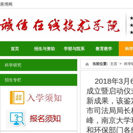
果博网
首页
招生与资助
学部与院系
教育教学
科
当前位置:
主页
>
科学
科学研究
2018年
招生专栏
成立暨启动仪
新成果，该鉴
市司法局局长
峰，南京大学
和环保部门各